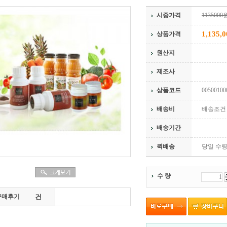
시중가격
1135000
1,135,0
상품가격
원산지
제조사
상품코드
00500100
배송비
배송조건 
배송기간
퀵배송
당일 수령
수 량
구매후기
건