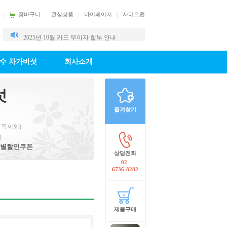
장바구니
관심상품
마이페이지
사이트맵
2025년 10월 카드 무이자 할부 안내
2025년 9월 카드 무이자 할부 안내
수 차가버섯
회사소개
섯
즐겨찾기
품목제외)
)
시 특별할인쿠폰
상담전화
02-
6736-8282
제품구매