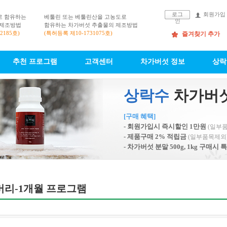
로그
회원가입
로 함유하는
베툴린 또는 베툴린산을 고농도로
인
 제조방법
함유하는 차가버섯 추출물의 제조방법
2185호)
(특허등록 제10-1731075호)
즐겨찾기 추가
추천 프로그램
고객센터
차가버섯 정보
상락
상락수
차가버
[구매 혜택]
- 회원가입시 즉시할인 1만원
(일부
- 제품구매 2% 적립금
(일부품목제외
- 차가버섯 분말 500g, 1kg 구매
버리-1개월 프로그램