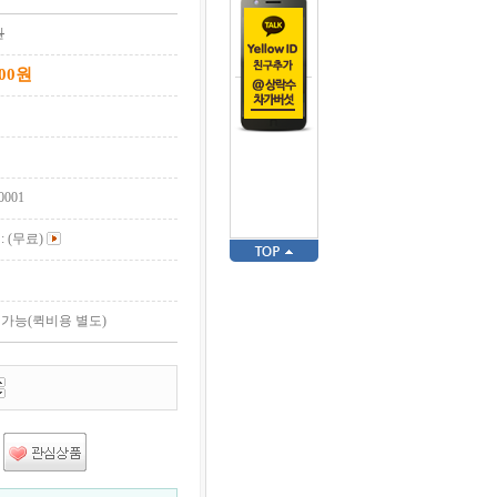
원
00
원
0001
: (무료)
가능(퀵비용 별도)