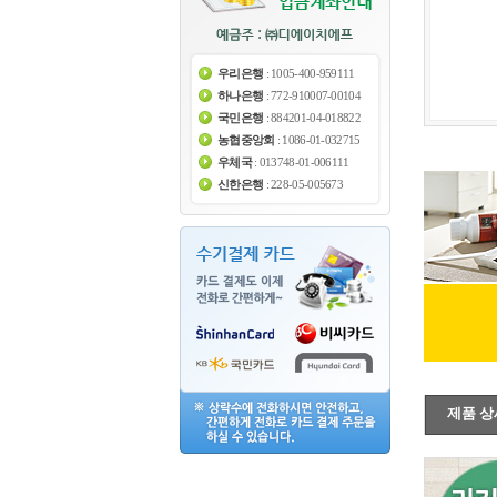
우리은행
: 1005-400-959111
하나은행
: 772-910007-00104
국민은행
: 884201-04-018822
농협중앙회
: 1086-01-032715
우체국
: 013748-01-006111
신한은행
: 228-05-005673
제품 