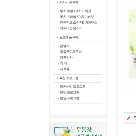
차가버섯 구매
- 루치 로얄 FD 차가버섯
- 루치 스페셜 SD 차가버섯
- 진공건조 스타 VD 차가버섯
- 차가버섯 덩어리
보조제품 구매
- 금앵자
- 참좋은야채주스
- 좌훈의자
- 기 타
- 서적류
추천 프로그램
- 리커버리 프로그램
- 희망 프로그램
- 온열 프로그램