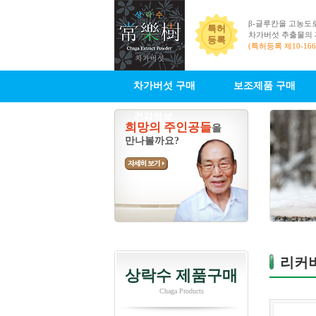
β-글루칸을 고농도
특허
차가버섯 추출물의
등록
(특허등록 제10-166
차가버섯 구매
보조제품 구매
건강정보
희망의 주인공들
을
만나볼까요?
리커
상락수 제품구매
Chaga Products