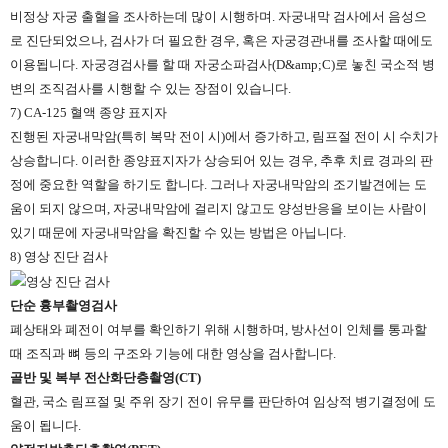
비정상 자궁 출혈을 조사하는데 많이 시행하며. 자궁내막 검사에서 음성으
로 진단되었으나, 검사가 더 필요한 경우, 혹은 자궁경관내를 조사할 때에도
이용됩니다. 자궁경검사를 할 때 자궁소파검사(D&amp;C)로 놓친 국소적 병
변의 조직검사를 시행할 수 있는 장점이 있습니다.
7) CA-125 혈액 종양 표지자
진행된 자궁내막암(특히 복막 전이 시)에서 증가하고, 림프절 전이 시 수치가
상승합니다. 이러한 종양표지자가 상승되어 있는 경우, 추후 치료 경과의 판
정에 중요한 역할을 하기도 합니다. 그러나 자궁내막암의 조기발견에는 도
움이 되지 않으며, 자궁내막암에 걸리지 않고도 양성반응을 보이는 사람이
있기 때문에 자궁내막암을 확진할 수 있는 방법은 아닙니다.
8) 영상 진단 검사
단순 흉부촬영검사
폐상태와 폐전이 여부를 확인하기 위해 시행하며, 방사선이 인체를 통과할
때 조직과 뼈 등의 구조와 기능에 대한 영상을 검사합니다.
골반 및 복부 전산화단층촬영(CT)
혈관, 국소 림프절 및 주위 장기 전이 유무를 판단하여 임상적 병기결정에 도
움이 됩니다.