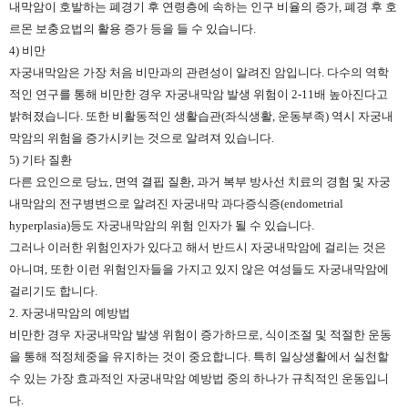
내막암이 호발하는 폐경기 후 연령층에 속하는 인구 비율의 증가, 폐경 후 호
르몬 보충요법의 활용 증가 등을 들 수 있습니다.
4) 비만
자궁내막암은 가장 처음 비만과의 관련성이 알려진 암입니다. 다수의 역학
적인 연구를 통해 비만한 경우 자궁내막암 발생 위험이 2-11배 높아진다고
밝혀졌습니다. 또한 비활동적인 생활습관(좌식생활, 운동부족) 역시 자궁내
막암의 위험을 증가시키는 것으로 알려져 있습니다.
5) 기타 질환
다른 요인으로 당뇨, 면역 결핍 질환, 과거 복부 방사선 치료의 경험 및 자궁
내막암의 전구병변으로 알려진 자궁내막 과다증식증(endometrial
hyperplasia)등도 자궁내막암의 위험 인자가 될 수 있습니다.
그러나 이러한 위험인자가 있다고 해서 반드시 자궁내막암에 걸리는 것은
아니며, 또한 이런 위험인자들을 가지고 있지 않은 여성들도 자궁내막암에
걸리기도 합니다.
2. 자궁내막암의 예방법
비만한 경우 자궁내막암 발생 위험이 증가하므로, 식이조절 및 적절한 운동
을 통해 적정체중을 유지하는 것이 중요합니다. 특히 일상생활에서 실천할
수 있는 가장 효과적인 자궁내막암 예방법 중의 하나가 규칙적인 운동입니
다.