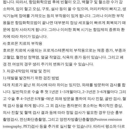
됩니다. 따라서, 항암화학요법 후에 빈혈이 오고, 백혈구 및 혈소판 수가 감
소하며, 입이 헐고 오심, 구토, 설사 등이 올 수 있으며, 머리카락이 빠지고, 생
식기능에 장애를 가져오는 등의 부작용이 있게 됩니다. 그러나 이러한 부작
용들은 항암화학요법이 끝나면 대부분의 정상 세포들이 빠르게 회복되기 때
문에 점차 사라지게 됩니다. 그러나 이러한 회복 시기는 항암제의 종류와 환
자에 따라 차이가 있습니다.
4) 호르몬 치료의 부작용
호르몬 치료에 사용되는 프로게스테론제의 부작용으로는 체중 증가, 부종과
고혈압, 혈전성 정맥염, 얼굴 작열감, 식욕의 증가 등이 있습니다. 그리고 폐
경 전 여성의 경우 생리 주기의 변화가 있을 수 있습니다.
3. 자궁내막암의 재발 및 전이
1) 재발을 발견하기 위한 검진 방법
대개 치료가 끝난 뒤 의사에 따라 차이는 있지만, 외래를 방문하여 검사를 합
니다. 일반적으로 수술 후 첫 1년은 1~3개월마다, 2~3년은 3~6개월마다 그리
고 수술 후 4~5년은 6개월~매년 외래 방문을 통하여 의사 진찰, 골반 검사, 혈
액 검사 등을 하게 됩니다. 그 외 검사는 환자분이 호소하는 특이적인 증상,
의사 진찰 및 혈액 검사 결과 등에 따라 정밀 검사가 필요한 경우 단순 흉부
촬영검사, 전산화단층촬영, 그리고 양전자방출단층촬영(Positron emission
tomography, PET)검사 등을 추가로 실시할 수 있습니다. 따라서 평소와 다르