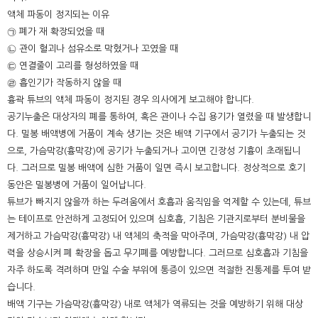
액체 파동이 정지되는 이유
㉠ 폐가 재 확장되었을 때
㉡ 관이 혈괴나 섬유소로 막혔거나 꼬였을 때
㉢ 연결줄이 고리를 형성하였을 때
㉣ 흡인기가 작동하지 않을 때
흉곽 튜브의 액체 파동이 정지된 경우 의사에게 보고해야 합니다.
공기누출은 대상자의 폐를 통하여, 혹은 관이나 수집 용기가 열렸을 때 발생합니
다. 밀봉 배액병에 거품이 계속 생기는 것은 배액 기구에서 공기가 누출되는 것
으로, 가슴막강(흉막강)에 공기가 누출되거나 고이면 긴장성 기흉이 초래됩니
다. 그러므로 밀봉 배액에 심한 거품이 일면 즉시 보고합니다. 정상적으로 호기
동안은 밀봉병에 거품이 일어납니다.
튜브가 빠지지 않을까 하는 두려움에서 호흡과 움직임을 억제할 수 있는데, 튜브
는 테이프로 안전하게 고정되어 있으며 심호흡, 기침은 기관지로부터 분비물을
제거하고 가슴막강(흉막강) 내 액체의 축적을 막아주며, 가슴막강(흉막강) 내 압
력을 상승시켜 폐 확장을 돕고 무기폐를 예방합니다. 그러므로 심호흡과 기침을
자주 하도록 격려하며 만일 수술 부위에 통증이 있으면 적절한 진통제를 투여 받
습니다.
배액 기구는 가슴막강(흉막강) 내로 액체가 역류되는 것을 예방하기 위해 대상