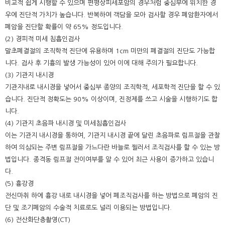
비교적 쉽게 시행할 수 있으며 편평상피세포암의 경우처럼 중심부에 위치한 경
우에 진단적 가치가 높습니다. 반복하여 객담을 모아 검사할 경우 폐암환자에서
폐암을 진단할 확률이 약 65% 정도입니다.
(2) 경피적 미세 침흡인검사
말초폐결절의 조직학적 진단에 유용하며 1cm 미만의 폐결절의 진단도 가능합
니다. 검사 후 기흉의 발생 가능성이 있어 이에 대해 주의가 필요합니다.
(3) 기관지 내시경
기관지내로 내시경을 넣어서 중심부 종양의 조직학적, 세포학적 진단을 할 수 있
습니다. 진단적 정확도는 90% 이상이며, 진정제를 쓰고 시술을 시행하기도 합
니다.
(4) 기관지 초음파 내시경 및 미세침흡인검사
이는 기관지 내시경을 통하여, 기관지 내시경 끝에 달린 초음파로 림프절을 관찰
하여 의심되는 주변 림프절을 가느다란 바늘로 찔러서 조직검사를 할 수 있는 방
법입니다. 종격동 림프절 전이여부를 알 수 있어 최근 사용이 증가하고 있습니
다.
(5) 흉강경
전신마취 하에 흉강 내로 내시경을 넣어 폐조직검사를 하는 방법으로 폐암의 진
단 및 조기폐암의 수술적 치료로도 널리 이용되는 방법입니다.
(6) 전산화단층촬영(CT)