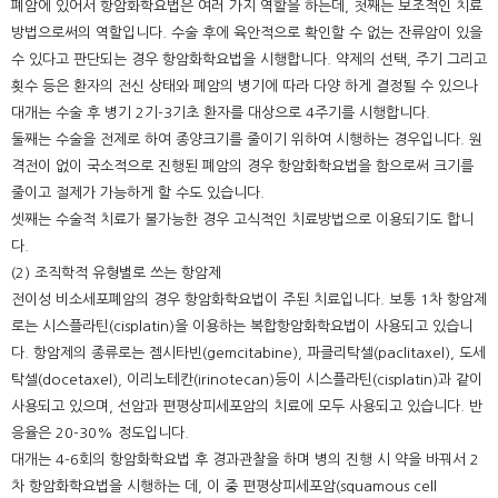
폐암에 있어서 항암화학요법은 여러 가지 역할을 하는데, 첫째는 보조적인 치료
방법으로써의 역할입니다. 수술 후에 육안적으로 확인할 수 없는 잔류암이 있을
수 있다고 판단되는 경우 항암화학요법을 시행합니다. 약제의 선택, 주기 그리고
횟수 등은 환자의 전신 상태와 폐암의 병기에 따라 다양 하게 결정될 수 있으나
대개는 수술 후 병기 2기-3기초 환자를 대상으로 4주기를 시행합니다.
둘째는 수술을 전제로 하여 종양크기를 줄이기 위하여 시행하는 경우입니다. 원
격전이 없이 국소적으로 진행된 폐암의 경우 항암화학요법을 함으로써 크기를
줄이고 절제가 가능하게 할 수도 있습니다.
셋째는 수술적 치료가 불가능한 경우 고식적인 치료방법으로 이용되기도 합니
다.
(2) 조직학적 유형별로 쓰는 항암제
전이성 비소세포폐암의 경우 항암화학요법이 주된 치료입니다. 보통 1차 항암제
로는 시스플라틴(cisplatin)을 이용하는 복합항암화학요법이 사용되고 있습니
다. 항암제의 종류로는 젬시타빈(gemcitabine), 파클리탁셀(paclitaxel), 도세
탁셀(docetaxel), 이리노테칸(irinotecan)등이 시스플라틴(cisplatin)과 같이
사용되고 있으며, 선암과 편평상피세포암의 치료에 모두 사용되고 있습니다. 반
응율은 20-30% 정도입니다.
대개는 4-6회의 항암화학요법 후 경과관찰을 하며 병의 진행 시 약을 바꿔서 2
차 항암화학요법을 시행하는 데, 이 중 편평상피세포암(squamous cell