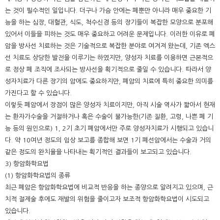
는 것이 필수적인 일입니다. 더구나 가슴 안에는 폐뿐만 아니라 매우 중요한 기
능을 하는 심장, 대혈관, 식도, 척수신경 등의 장기들이 복잡한 모양으로 분포해
있어서 이들을 피하는 것도 매우 중요하고 어려운 문제입니다. 이러한 이유로 폐
암을 방사선 치료하는 것은 기술적으로 복잡한 분야로 여겨져 왔는데, 기존 엑스
선 치료도 상당한 발전을 이루기는 하였지만, 양성자 치료를 이용하면 근본적으
로 정상 폐 조직에 조사되는 방사선을 획기적으로 줄일 수 있습니다. 따라서 양
성자치료가 다른 장기의 암에도 중요하지만, 폐암의 치료에 특히 중요한 의미를
가진다고 할 수 있습니다.
이렇듯 폐암에서 장점이 많은 양성자 치료이지만, 아직 시술 역사가 짧아서 현재
는 환자가수술을 거절하거나 혹은 수술이 불가능한(기존 질환, 고령, 나쁜 폐 기
능 등의 원인으로) 1, 2기 초기 폐암에서만 주로 양성자치료가 시행되고 있습니
다. 약 10여년 정도의 임상 보고를 종합해 보면 1기 폐선암에서는 수술과 거의
같은 정도의 완치율을 나타내는 획기적인 결과들이 보고되고 있습니다.
3) 항암화학요법
(1) 항암화학요법의 종류
최근 폐암은 항암화학요법에 비교적 반응을 하는 종양으로 알려지고 있으며, 근
치적 절제술 후에도 재발의 위험을 줄이고자 보조적 항암화학요법이 시도되고
있습니다.