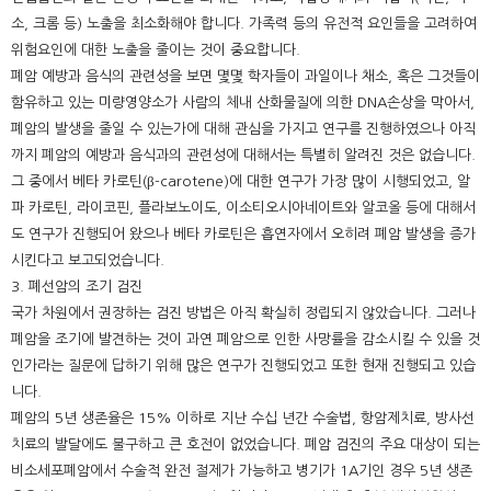
소, 크롬 등) 노출을 최소화해야 합니다. 가족력 등의 유전적 요인들을 고려하여
위험요인에 대한 노출을 줄이는 것이 중요합니다.
폐암 예방과 음식의 관련성을 보면 몇몇 학자들이 과일이나 채소, 혹은 그것들이
함유하고 있는 미량영양소가 사람의 체내 산화물질에 의한 DNA손상을 막아서,
폐암의 발생을 줄일 수 있는가에 대해 관심을 가지고 연구를 진행하였으나 아직
까지 폐암의 예방과 음식과의 관련성에 대해서는 특별히 알려진 것은 없습니다.
그 중에서 베타 카로틴(β-carotene)에 대한 연구가 가장 많이 시행되었고, 알
파 카로틴, 라이코핀, 플라보노이도, 이소티오시아네이트와 알코올 등에 대해서
도 연구가 진행되어 왔으나 베타 카로틴은 흡연자에서 오히려 폐암 발생을 증가
시킨다고 보고되었습니다.
3. 폐선암의 조기 검진
국가 차원에서 권장하는 검진 방법은 아직 확실히 정립되지 않았습니다. 그러나
폐암을 조기에 발견하는 것이 과연 폐암으로 인한 사망률을 감소시킬 수 있을 것
인가라는 질문에 답하기 위해 많은 연구가 진행되었고 또한 현재 진행되고 있습
니다.
폐암의 5년 생존율은 15% 이하로 지난 수십 년간 수술법, 항암제치료, 방사선
치료의 발달에도 불구하고 큰 호전이 없었습니다. 폐암 검진의 주요 대상이 되는
비소세포폐암에서 수술적 완전 절제가 가능하고 병기가 1A기인 경우 5년 생존