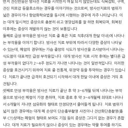
먼저 전신반응은 방사선 치료를 시작한지 며칠 되지 않았는데도 식욕감퇴, 구역,
전신 피로감 등을호소하는 경우를 이야기하는 것으로써, 방사선치료의 범위가
넓은 경우이거나 항암화학요법을 동시에 시행하는 경우에 자주 나타납니다. 이
는 대개 일시적인 증상으로 충분히 쉬고 영양섭취를 잘 하면 회복되며, 회복된
이후에는 증상이 재발하지 않는 것이 보통입니다.
둘째로 급성 부작용은 방사선 치료 중 혹은 치료 직후(대개 한달 이내)에 나타나
는 부작용을 이야기 합니다. 방사선 치료 부위에 따라서 다양한 증상이 나타날
수 있는데, 폐암의 경우에는 가슴 중앙의 식도가 방사선을 조사받아서 나타나는
식도염이 대표적인 급성 부작용입니다. 대개 방사선 치료 시작 후에는 별다른 급
성 부작용이 없다가 2~4주 정도가 지나면 나타나는 것이 일반적입니다. 이러한
증상을 호전시키기 위하여 치료 중 진통제, 위장약 등을 투약하는 경우가 있습니
다. 치료가 끝나면 급격히 호전되기 시작해서 대개 한달 이내에 증상은 거의 호
전됩니다.
셋째로 만성 부작용은 방사선 치료가 끝난 후 약 3~6개월 뒤에 나타나는 부작
용으로 방사선 폐렴이 가장 흔하며, 치료 종료 후 약 3~4개월째 최대로 나타나
서 6개월이 지나면 섬유화의 형태로 안정되면서 줄어들게 됩니다. 치료 범위가
넓지 않은 경우에는 대개 폐 손상이 단순흉부촬영 사진이나 전산화단층촬영(흉
부 CT)상에는 폐렴의 형태로 보여도 기침 등의 증상은 그다지 없는 경우가 흔합
니다. 대개 치료가 필요하지 않으나 증상이 있는 경우에는 약물 투여를 하기도