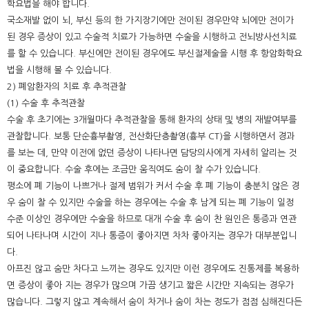
학요법을 해야 합니다.
국소재발 없이 뇌, 부신 등의 한 가지장기에만 전이된 경우만약 뇌에만 전이가
된 경우 증상이 있고 수술적 치료가 가능하면 수술을 시행하고 전뇌방사선치료
를 할 수 있습니다. 부신에만 전이된 경우에도 부신절제술을 시행 후 항암화학요
법을 시행해 볼 수 있습니다.
2) 폐암환자의 치료 후 추적관찰
(1) 수술 후 추적관찰
수술 후 초기에는 3개월마다 추적관찰을 통해 환자의 상태 및 병의 재발여부를
관찰합니다. 보통 단순흉부촬영, 전산화단층촬영(흉부 CT)을 시행하면서 경과
를 보는 데, 만약 이전에 없던 증상이 나타나면 담당의사에게 자세히 알리는 것
이 중요합니다. 수술 후에는 조금만 움직여도 숨이 찰 수가 있습니다.
평소에 폐 기능이 나쁘거나 절제 범위가 커서 수술 후 폐 기능이 충분치 않은 경
우 숨이 찰 수 있지만 수술을 하는 경우에는 수술 후 남게 되는 폐 기능이 일정
수준 이상인 경우에만 수술을 하므로 대개 수술 후 숨이 찬 원인은 통증과 연관
되어 나타나며 시간이 지나 통증이 좋아지면 차차 좋아지는 경우가 대부분입니
다.
아프진 않고 숨만 차다고 느끼는 경우도 있지만 이런 경우에도 진통제를 복용하
면 증상이 좋아 지는 경우가 많으며 가끔 생기고 짧은 시간만 지속되는 경우가
많습니다. 그렇지 않고 계속해서 숨이 차거나 숨이 차는 정도가 점점 심해진다든