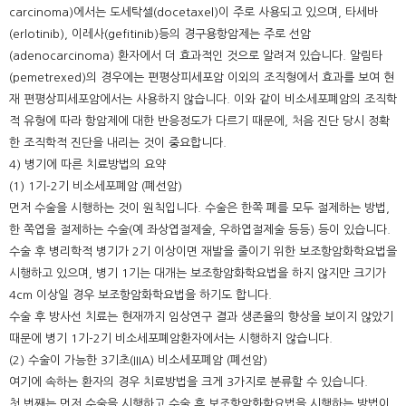
carcinoma)에서는 도세탁셀(docetaxel)이 주로 사용되고 있으며, 타세바
(erlotinib), 이레사(gefitinib)등의 경구용항암제는 주로 선암
(adenocarcinoma) 환자에서 더 효과적인 것으로 알려져 있습니다. 알림타
(pemetrexed)의 경우에는 편평상피세포암 이외의 조직형에서 효과를 보여 현
재 편평상피세포암에서는 사용하지 않습니다. 이와 같이 비소세포폐암의 조직학
적 유형에 따라 항암제에 대한 반응정도가 다르기 때문에, 처음 진단 당시 정확
한 조직학적 진단을 내리는 것이 중요합니다.
4) 병기에 따른 치료방법의 요약
(1) 1기-2기 비소세포폐암 (폐선암)
먼저 수술을 시행하는 것이 원칙입니다. 수술은 한쪽 폐를 모두 절제하는 방법,
한 쪽엽을 절제하는 수술(예 좌상엽절제술, 우하엽절제술 등등) 등이 있습니다.
수술 후 병리학적 병기가 2기 이상이면 재발을 줄이기 위한 보조항암화학요법을
시행하고 있으며, 병기 1기는 대개는 보조항암화학요법을 하지 않지만 크기가
4cm 이상일 경우 보조항암화학요법을 하기도 합니다.
수술 후 방사선 치료는 현재까지 임상연구 결과 생존율의 향상을 보이지 않았기
때문에 병기 1기-2기 비소세포폐암환자에서는 시행하지 않습니다.
(2) 수술이 가능한 3기초(IIIA) 비소세포폐암 (폐선암)
여기에 속하는 환자의 경우 치료방법을 크게 3가지로 분류할 수 있습니다.
첫 번째는 먼저 수술을 시행하고 수술 후 보조항암화학요법을 시행하는 방법이