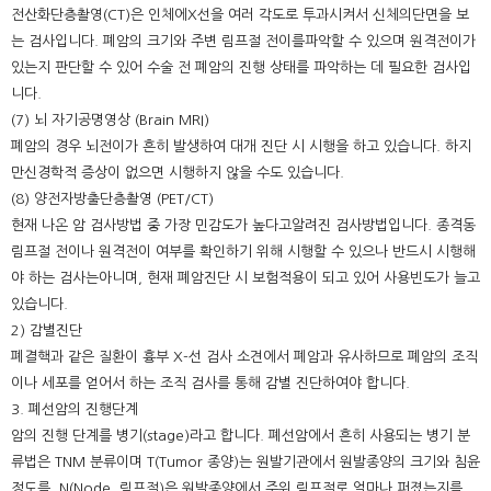
전산화단층촬영(CT)은 인체에X선을 여러 각도로 투과시켜서 신체의단면을 보
는 검사입니다. 폐암의 크기와 주변 림프절 전이를파악할 수 있으며 원격전이가
있는지 판단할 수 있어 수술 전 폐암의 진행 상태를 파악하는 데 필요한 검사입
니다.
(7) 뇌 자기공명영상 (Brain MRI)
폐암의 경우 뇌전이가 흔히 발생하여 대개 진단 시 시행을 하고 있습니다. 하지
만신경학적 증상이 없으면 시행하지 않을 수도 있습니다.
(8) 양전자방출단층촬영 (PET/CT)
현재 나온 암 검사방법 중 가장 민감도가 높다고알려진 검사방법입니다. 종격동
림프절 전이나 원격전이 여부를 확인하기 위해 시행할 수 있으나 반드시 시행해
야 하는 검사는아니며, 현재 폐암진단 시 보험적용이 되고 있어 사용빈도가 늘고
있습니다.
2) 감별진단
폐결핵과 같은 질환이 흉부 X-선 검사 소견에서 폐암과 유사하므로 폐암의 조직
이나 세포를 얻어서 하는 조직 검사를 통해 감별 진단하여야 합니다.
3. 폐선암의 진행단계
암의 진행 단계를 병기(stage)라고 합니다. 폐선암에서 흔히 사용되는 병기 분
류법은 TNM 분류이며 T(Tumor 종양)는 원발기관에서 원발종양의 크기와 침윤
정도를, N(Node, 림프절)은 원발종양에서 주위 림프절로 얼마나 퍼졌는지를,