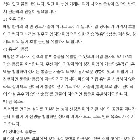
섞여 있고 붉은 빛입니다. 일단 피 섞인 가래나 피가 나오는 증상이 있으면 반드
시 전문의의 진찰이 필요합니다.
3) 호흡 곤란
폐암 환자의 약 반 정도가 숨이 차다고 느끼게 됩니다. 암 덩어리가 커져서 호흡
이 가쁘다고 느끼는 경우도 있지만 폐암으로 인한 가슴막(흉막)삼출, 폐허탈, 상
기도 폐색 등이 호흡 곤란을 유발하기도 합니다.
4) 흉부의 통증
폐암은 여러가지 성격의 흉부 통증을 유발할 수 있으며 폐암 환자의 약 1/3이
가슴 통증을 호소합니다. 우선 폐의 가장자리에 생긴 폐암이 가슴막(흉막)과 흉
벽을 침범하여 생기는 통증은 가끔씩 느끼며 날카로운 경향이 있고, 폐암이 더
진행하면 둔중한 통증이 지속되기도 합니다. 폐암이 직접 흉벽을 침범하지 않더
라도 갈비뼈로 전이되어 통증이 생기기도 하며, 가슴막(흉막)으로 암이 전이되
어 악성 흉수(가슴막삼출증)를 만들어 지속적인 통증을 유발하기도 합니다.
5) 쉰 목소리
목소리를 만드는 성대를 조절하는 성대 신경은 폐와 기관 사이의 공간을 지나가
는데 폐암이 이 신경을 침범하면 성대의 마비가 오고, 그로 인해 목소리가 쉬기
도 합니다.
6) 상대정맥 증후군
폐암이 상대정맥 주위에서 생겨 상대정맥을 압박하면 혈액 순환 장애가 생겨 머