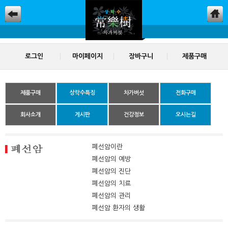
로그인
마이페이지
장바구니
제품구매
제품구매
상락수특징
차가버섯
전화구매
회사소개
게시판
건강정보
오시는길
폐선암이란
폐선암의 예방
폐선암의 진단
폐선암의 치료
폐선암의 관리
폐선암 환자의 생활