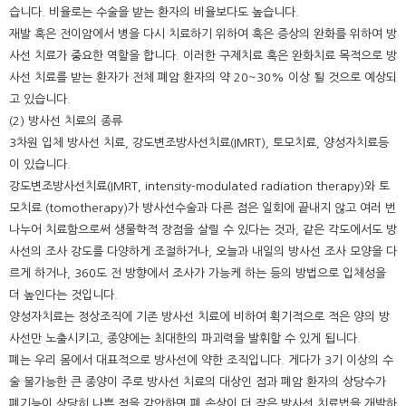
습니다. 비율로는 수술을 받는 환자의 비율보다도 높습니다.
재발 혹은 전이암에서 병을 다시 치료하기 위하여 혹은 증상의 완화를 위하여 방
사선 치료가 중요한 역할을 합니다. 이러한 구제치료 혹은 완화치료 목적으로 방
사선 치료를 받는 환자가 전체 폐암 환자의 약 20~30% 이상 될 것으로 예상되
고 있습니다.
(2) 방사선 치료의 종류
3차원 입체 방사선 치료, 강도변조방사선치료(IMRT), 토모치료, 양성자치료등
이 있습니다.
강도변조방사선치료(IMRT, intensity-modulated radiation therapy)와 토
모치료 (tomotherapy)가 방사선수술과 다른 점은 일회에 끝내지 않고 여러 번
나누어 치료함으로써 생물학적 장점을 살릴 수 있다는 것과, 같은 각도에서도 방
사선의 조사 강도를 다양하게 조절하거나, 오늘과 내일의 방사선 조사 모양을 다
르게 하거나, 360도 전 방향에서 조사가 가능케 하는 등의 방법으로 입체성을
더 높인다는 것입니다.
양성자치료는 정상조직에 기존 방사선 치료에 비하여 획기적으로 적은 양의 방
사선만 노출시키고, 종양에는 최대한의 파괴력을 발휘할 수 있게 됩니다.
폐는 우리 몸에서 대표적으로 방사선에 약한 조직입니다. 게다가 3기 이상의 수
술 불가능한 큰 종양이 주로 방사선 치료의 대상인 점과 폐암 환자의 상당수가
폐기능이 상당히 나쁜 점을 감안하면 폐 손상이 더 작은 방사선 치료법을 개발하