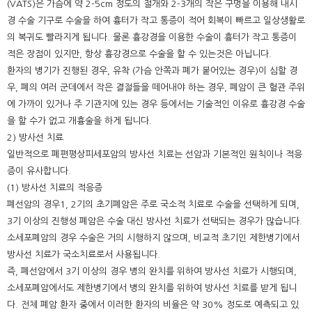
(VATS)은 가슴에 약 2-5cm 정도의 절개와 2-3개의 작은 구멍을 이용해 내시
경 수술 기구로 수술을 하여 흉터가 작고 통증이 적어 회복이 빠르고 일상생활로
의 복귀도 빨라지게 됩니다. 물론 흉강경을 이용한 수술이 흉터가 작고 통증이
적은 장점이 있지만, 항상 흉강경으로 수술을 할 수 있는것은 아닙니다.
환자의 병기가 진행된 경우, 유착 (가슴 안쪽과 폐가 붙어있는 경우)이 심할 경
우, 폐의 여러 군데에서 작은 결절들을 떼어내야 하는 경우, 폐암이 큰 혈관 주위
에 가까이 있거나 주 기관지에 있는 경우 등에서는 기술적인 이유로 흉강경 수술
을 할 수가 없고 개흉술을 하게 됩니다.
2) 방사선 치료
일반적으로 폐편평상피세포암의 방사선 치료는 선암과 기본적인 원칙이나 적응
증이 유사합니다.
(1) 방사선 치료의 적응증
폐선암의 경우1, 2기의 초기폐암은 주로 국소적 치료로 수술을 선택하게 되며,
3기 이상의 진행성 폐암은 수술 대신 방사선 치료가 선택되는 경우가 많습니다.
소세포폐암의 경우 수술은 거의 시행하지 않으며, 비교적 초기인 제한병기에서
방사선 치료가 국소치료로서 사용됩니다.
즉, 폐선암에서 3기 이상의 경우 병의 완치를 위하여 방사선 치료가 시행되며,
소세포폐암에서도 제한병기에서 병의 완치를 위하여 방사선 치료를 받게 됩니
다. 전체 폐암 환자 중에서 이러한 환자의 비율은 약 30% 정도로 예측되고 있