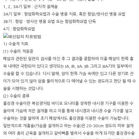
1, 2, 3A기 일부 : 근치적 절제술
3A기 일부 : 항암화학요법과 수술 병용 치료, 혹은 항암/방사선 병용 요법
3B기 : 항암ㆍ방사선 병용 요법 또는 항암화학요법 단독
4기 : 항암화학요법
1) 수술적 치료
(1) 수술의 적응증
폐암과 관련된 일련의 검사를 마친 후 그 결과를 종합하여 이중 폐암이 한쪽 흉
곽 내에만 국한되어 있다고 생각되는 IA, IB, IIA, IIB 그리고 IIIA기의 일부에서
수술을 할 수 있습니다. 다시 말해, 암이 한쪽 가슴 속에만 있고 다른 장기로 전
이가 되어 있지 않아 암을 물리적으로 다 떼어낼 수 있는 정도라고 판단 될 때 수
술을 시행하는 것입니다.
(2) 수술의 종류
흉강경 수술이란 복강경처럼 비디오 모니터를 장착한 내시경 기구를 이용한 수
술이며 가슴에 작은 절개를 하고 이를 통해 내시경과 내시경 수술 기구를 넣고
수술하는 것을 말하며 초기 폐암에서도 흉강경을 이용한 수술이 가능합니다.
일반적으로 개흉술(가슴을 절개하고 하는 수술)은 20-30cm 정도의 피부 절개
와 여러 층의 근육을 절개하고 갈비뼈를 벌려서 수술을 하게 되지만 흉강경수술