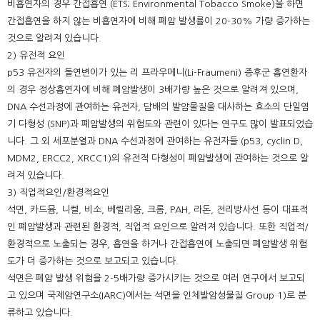
비흡연자의 경우 간접흡연 (ETS; Environmental Tobacco Smoke)을 하면
간접흡연을 하지 않는 비흡연자에 비해 폐암 발생률이 20-30% 가량 증가하는
것으로 알려져 있습니다.
2) 유전적 요인
p53 유전자의 돌연변이가 있는 리 프라우메니(Li-Fraumeni) 증후군 흡연환자
의 경우 정상흡연자에 비해 폐암발생이 3배가량 높은 것으로 알려져 있으며,
DNA 수선과정에 관여하는 유전자, 담배의 발암물질을 대사하는 효소의 단일염
기 다형성 (SNP)과 폐암발생의 위험도와 관련이 있다는 연구도 많이 발표되었습
니다. 그 외 세포분열과 DNA 수선과정에 관여하는 유전자들 (p53, cyclin D,
MDM2, ERCC2, XRCC1)의 유전적 다형성이 폐암발생에 관여하는 것으로 알
려져 있습니다.
3) 직업적요인/환경적요인
석면, 카드뮴, 니켈, 비소, 베릴리움, 크롬, PAH, 라돈, 전리방사선 등이 대표적
인 폐암발생과 관련된 환경적, 직업적 요인으로 알려져 있습니다. 또한 직업적/
환경적으로 노출되는 경우, 흡연을 하거나 간접흡연에 노출되면 폐암발생 위험
도가 더 증가하는 것으로 보고되고 있습니다.
석면은 폐암 발생 위험을 2-5배가량 증가시키는 것으로 여러 연구에서 보고되
고 있으며 국제암연구소(IARC)에서는 석면을 인체발암성물질 Group 1)로 분
류하고 있습니다.