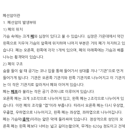
폐선암이란
1. 폐선암의 발생부위
1) 폐의 위치
가슴 속에는 크게
폐
와 심장이 있다고 볼 수 있습니다. 심장은 가운데에서 약간
왼쪽으로 치우쳐 가슴의 앞쪽에 위치하며 나머지 부분은 거의 폐가 차지하고 있
습니다. 폐는 오른쪽, 왼쪽에 각각 1개씩 있으며, 폐의 아래쪽에는 가슴과 배를
나누는 횡격막이 있습니다.
2) 폐의 구조
숨을 들이 쉴 때 공기는 코나 입을 통해 들어가서 성대를 지나 “기관”으로 먼저
들어가게 됩니다. 기관은 오른쪽 기관지와 왼쪽 기관지로 나누어지고 이 기관지
는 더 작은 기관지로 갈라져서 폐와 이어져 있습니다.
폐는
폐포
라 불리는 작은 공기 주머니로 이루어져 있습니다.
오른쪽 폐는 크게 3조각으로 나누어져 있고, 왼쪽 폐는 2조각으로 나누어져 있
습니다. 이런 폐의 조각을 “엽”이라 부릅니다. 따라서 오른쪽 폐는 다시 우상엽,
우중엽, 우하엽으로 나누어지고, 왼쪽 폐는 좌상엽, 좌하엽으로 나누어집니다.
폐는 가슴막(
흉막
)이라는 얇은 막에 둘러싸여 있습니다. 정상적으로 성인의 오
른쪽 폐는 왼쪽 폐보다 너비는 넓고 길이는짧으며, 무게는 620g 정도이고 전체