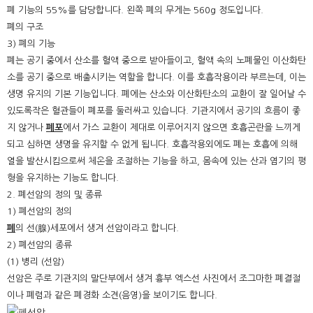
폐 기능의 55%를 담당합니다. 왼쪽 폐의 무게는 560g 정도입니다.
폐의 구조
3) 폐의 기능
폐는 공기 중에서 산소를 혈액 중으로 받아들이고, 혈액 속의 노폐물인 이산화탄
소를 공기 중으로 배출시키는 역할을 합니다. 이를 호흡작용이라 부르는데, 이는
생명 유지의 기본 기능입니다. 폐에는 산소와 이산화탄소의 교환이 잘 일어날 수
있도록작은 혈관들이 폐포를 둘러싸고 있습니다. 기관지에서 공기의 흐름이 좋
지 않거나
폐포
에서 가스 교환이 제대로 이루어지지 않으면 호흡곤란을 느끼게
되고 심하면 생명을 유지할 수 없게 됩니다. 호흡작용외에도 폐는 호흡에 의해
열을 발산시킴으로써 체온을 조절하는 기능을 하고, 몸속에 있는 산과 염기의 평
형을 유지하는 기능도 합니다.
2. 폐선암의 정의 및 종류
1) 폐선암의 정의
폐
의 선(腺)세포에서 생겨 선암이라고 합니다.
2) 폐선암의 종류
(1) 병리 (선암)
선암은 주로 기관지의 말단부에서 생겨 흉부 엑스선 사진에서 조그마한 폐결절
이나 폐렴과 같은 폐경화 소견(음영)을 보이기도 합니다.