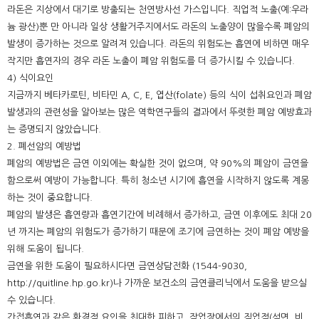
라돈은 지상에서 대기로 방출되는 천연방사선 가스입니다. 직업적 노출(예:우라
늄 광산)뿐 만 아니라 일상 생활거주지에서도 라돈의 노출양이 많을수록 폐암의
발생이 증가하는 것으로 알려져 있습니다. 라돈의 위험도는 흡연에 비하면 매우
작지만 흡연자의 경우 라돈 노출이 폐암 위험도를 더 증가시킬 수 있습니다.
4) 식이요인
지금까지 베타카로틴, 비타민 A, C, E, 엽산(folate) 등의 식이 섭취요인과 폐암
발생과의 관련성을 알아보는 많은 역학연구들의 결과에서 뚜렷한 폐암 예방효과
는 증명되지 않았습니다.
2. 폐선암의 예방법
폐암의 예방법은 금연 이외에는 확실한 것이 없으며, 약 90%의 폐암이 금연을
함으로써 예방이 가능합니다. 특히 청소년 시기에 흡연을 시작하지 않도록 계몽
하는 것이 중요합니다.
폐암의 발생은 흡연량과 흡연기간에 비례해서 증가하고, 금연 이후에도 최대 20
년 까지는 폐암의 위험도가 증가하기 때문에 조기에 금연하는 것이 폐암 예방을
위해 도움이 됩니다.
금연을 위한 도움이 필요하시다면 금연상담전화 (1544-9030,
http://quitline.hp.go.kr)나 가까운 보건소의 금연클리닉에서 도움을 받으실
수 있습니다.
간접흡연과 같은 환경적 요인을 최대한 피하고, 작업장에서의 직업적(석면, 비