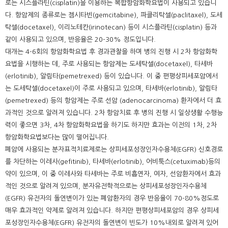
로는 시스플라틴(cisplatin)을 이용하는 복합항암화학요법이 사용되고 있습니
다. 항암제의 종류로는 젬시타빈(gemcitabine), 파클리탁셀(paclitaxel), 도세
탁셀(docetaxel), 이리노테칸(irinotecan) 등이 시스플라틴(cisplatin) 등과
같이 사용되고 있으며, 반응율은 20-30% 정도입니다.
대개는 4-6회의 항암화학요법 후 경과관찰을 하며 병의 진행 시 2차 항암화학
요법을 시행하는 데, 주로 사용되는 항암제는 도세탁셀(docetaxel), 타세바
(erlotinib), 알림타(pemetrexed) 등이 있습니다. 이 중 편평상피세포암에서
는 도세탁셀(docetaxel)이 주로 사용되고 있으며, 타세바(erlotinib), 알림타
(pemetrexed) 등의 항암제는 주로 선암 (adenocarcinoma) 환자에서 더 효
과적인 것으로 알려져 있습니다. 2차 항암치료 후 병의 진행 시 일상생활 수행능
력이 좋으면 3차, 4차 항암화학요법을 하기도 하지만 효과는 이전의 1차, 2차
항암화학요법보다는 많이 떨어집니다.
폐암에 사용되는 분자표적치료제로는 상피세포성장인자수용체(EGFR) 신호경로
를 차단하는 이레사(gefitinib), 타세바(erlotinib), 어비툭스(cetuximab)등의
약이 있으며, 이 중 이레사와 타세바는 주로 비흡연자, 여자, 선암환자에서 효과
적인 것으로 알려져 있으며, 분자유전학적으로는 상피세포성장인자수용체
(EGFR) 유전자의 돌연변이가 있는 폐암환자의 경우 반응율이 70-80%정도로
매우 효과적인 약제로 알려져 있습니다. 하지만 편평상피세포암의 경우 상피세
포성장인자수용체(EGFR) 유전자의 돌연변이 빈도가 10%내외로 알려져 있어