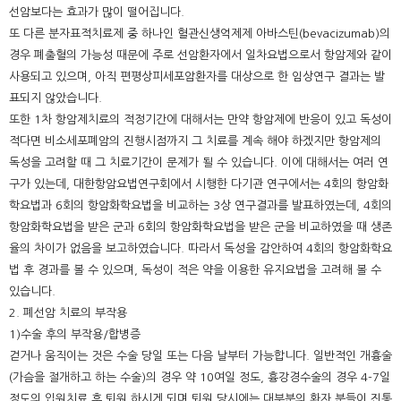
선암보다는 효과가 많이 떨어집니다.
또 다른 분자표적치료제 중 하나인 혈관신생억제제 아바스틴(bevacizumab)의
경우 폐출혈의 가능성 때문에 주로 선암환자에서 일차요법으로서 항암제와 같이
사용되고 있으며, 아직 편평상피세포암환자를 대상으로 한 임상연구 결과는 발
표되지 않았습니다.
또한 1차 항암제치료의 적정기간에 대해서는 만약 항암제에 반응이 있고 독성이
적다면 비소세포폐암의 진행시점까지 그 치료를 계속 해야 하겠지만 항암제의
독성을 고려할 때 그 치료기간이 문제가 될 수 있습니다. 이에 대해서는 여러 연
구가 있는데, 대한항암요법연구회에서 시행한 다기관 연구에서는 4회의 항암화
학요법과 6회의 항암화학요법을 비교하는 3상 연구결과를 발표하였는데, 4회의
항암화학요법을 받은 군과 6회의 항암화학요법을 받은 군을 비교하였을 때 생존
율의 차이가 없음을 보고하였습니다. 따라서 독성을 감안하여 4회의 항암화학요
법 후 경과를 볼 수 있으며, 독성이 적은 약을 이용한 유지요법을 고려해 볼 수
있습니다.
2. 폐선암 치료의 부작용
1)수술 후의 부작용/합병증
걷거나 움직이는 것은 수술 당일 또는 다음 날부터 가능합니다. 일반적인 개흉술
(가슴을 절개하고 하는 수술)의 경우 약 10여일 정도, 흉강경수술의 경우 4-7일
정도의 입원치료 후 퇴원 하시게 되며 퇴원 당시에는 대부분의 환자 분들이 진통