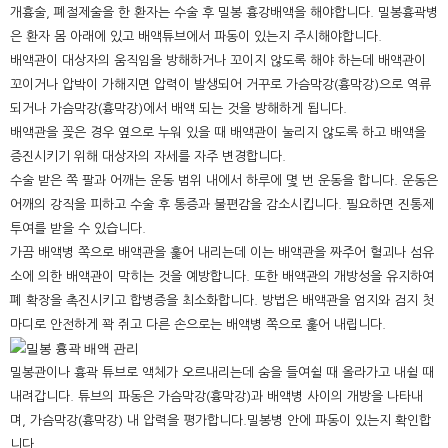
개흉술, 폐절제술을 한 환자는 수술 후 밀봉 흉강배액을 해야합니다. 밀봉흉곽병
은 환자 몸 아래에 있고 배액튜브에서 파동이 있는지 주시해야합니다.
배액관이 대상자의 움직임을 방해하거나 꼬이지 않도록 해야 하는데 배액관이
꼬이거나 압박이 가해지면 압력이 발생되어 거꾸로 가슴막강(흉막강)으로 역류
되거나 가슴막강(흉막강)에서 배액 되는 것을 방해하게 됩니다.
배액관을 꽂은 경우 옆으로 누워 있을 때 배액관이 눌리지 않도록 하고 배액을
증진시키기 위해 대상자의 자세를 자주 변경합니다.
수술 받은 쪽 팔과 어깨는 운동 범위 내에서 하루에 몇 번 운동을 합니다. 운동은
어깨의 강직을 피하고 수술 후 통증과 불편감을 감소시킵니다. 필요하면 진통제
투여를 받을 수 있습니다.
가끔 배액병 쪽으로 배액관을 훑어 내리는데 이는 배액관을 짜주어 혈괴나 섬유
소에 의한 배액관이 막히는 것을 예방합니다. 또한 배액관의 개방성을 유지하여
폐 확장을 촉진시키고 합병증을 최소화합니다. 방법은 배액관을 엄지와 검지 첫
마디로 안전하게 꽉 쥐고 다른 손으로는 배액병 쪽으로 훑어 내립니다.
밀봉관이나 흉곽 튜브로 액체가 오르내리는데 숨을 들여쉴 때 올라가고 내쉴 때
내려갑니다. 튜브의 파동은 가슴막강(흉막강)과 배액병 사이의 개방을 나타내
며, 가슴막강(흉막강) 내 압력을 평가합니다.밀봉병 안에 파동이 있는지 확인합
니다.