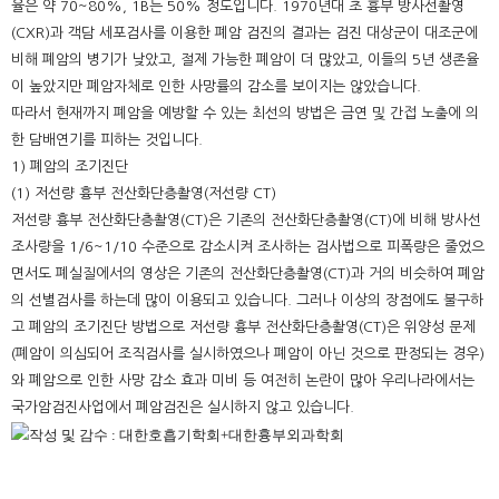
율은 약 70~80%, 1B는 50% 정도입니다. 1970년대 초 흉부 방사선촬영
(CXR)과 객담 세포검사를 이용한 폐암 검진의 결과는 검진 대상군이 대조군에
비해 폐암의 병기가 낮았고, 절제 가능한 폐암이 더 많았고, 이들의 5년 생존율
이 높았지만 폐암자체로 인한 사망률의 감소를 보이지는 않았습니다.
따라서 현재까지 폐암을 예방할 수 있는 최선의 방법은 금연 및 간접 노출에 의
한 담배연기를 피하는 것입니다.
1) 폐암의 조기진단
(1) 저선량 흉부 전산화단층촬영(저선량 CT)
저선량 흉부 전산화단층촬영(CT)은 기존의 전산화단층촬영(CT)에 비해 방사선
조사량을 1/6~1/10 수준으로 감소시켜 조사하는 검사법으로 피폭량은 줄었으
면서도 폐실질에서의 영상은 기존의 전산화단층촬영(CT)과 거의 비슷하여 폐암
의 선별검사를 하는데 많이 이용되고 있습니다. 그러나 이상의 장점에도 불구하
고 폐암의 조기진단 방법으로 저선량 흉부 전산화단층촬영(CT)은 위양성 문제
(폐암이 의심되어 조직검사를 실시하였으나 폐암이 아닌 것으로 판정되는 경우)
와 폐암으로 인한 사망 감소 효과 미비 등 여전히 논란이 많아 우리나라에서는
국가암검진사업에서 폐암검진은 실시하지 않고 있습니다.