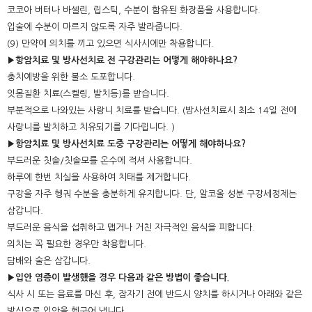
코코아 버터나 바셀린, 립스틱, 수분이 함유된 화장품을 사용합니다.
입술에 수분이 마르지 않도록 자주 발라줍니다.
(9) 만약에 의치를 끼고 있으면 식사시에만 착용합니다.
▶항암치료 및 방사선치료 전 구강관리는 어떻게 해야하나요?
충치예방을 위한 불소 도포합니다.
잇몸질환 치료(스켈링, 발치등)를 받습니다.
부분적으로 나와있는 사랑니 치료를 받습니다. (방사선치료시 최소 14일 전에
사랑니를 발치하고 치유되기를 기다립니다. )
▶항암치료 및 방사선치료 도중 구강관리는 어떻게 해야하나요?
부드러운 칫솔/칫솔모를 온수에 적셔 사용합니다.
하루에 한번 치실을 사용하여 치태를 제거합니다.
구강을 자주 헹궈 수분을 충분하게 유지합니다. 단, 알코올 성분 구강세정제는
삼갑니다.
부드러운 음식을 섭취하고 맵거나 거친 자극적인 음식을 피합니다.
의치는 꼭 필요한 경우만 착용합니다.
담배와 술은 삼갑니다.
▶입안 염증이 발생했을 경우 다음과 같은 방법이 좋습니다.
식사 시 또는 음료를 마신 후, 잠자기 전에 반드시 양치를 하시거나 아래와 같은
방식으로 입안을 헹구어 냅니다.