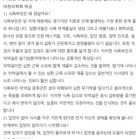
1) 식욕부진은 왜 생길까요?
식욕부진은 암 자체 때문에도 생기지만 치료로 인해 발생하는 가장 흔한 문제 중
의 하나입니다. 암환자들은 식욕 억제물질의 생성 그리고 약물치료나 화학요법,
방사선 요법 등으로 인한 메스꺼움, 구토, 식욕부진, 입안 염증, 점막 건조증, 설
사, 변비 등이 생겨 음식 섭취가 곤란해지고 영양불량이 되기 쉽습니다. 또한 걱
정과 우울과 같은 감정도 음식에 대한 흥미를 잃게 합니다. 이러한 식욕부진과
악액질은 말기암환자에게서 나타나는 공통적인 특징입니다.
악액질이란 심한 근육 소모와 함께 체중이 감소하는 것을 말하며, 말기에 나타나
는 악액질에서 볼 수 있는 심한 근육 소모와 체중 감소는 일반적인 식사양의 감
소로 나타나는 것보다 훨씬 심합니다.
식욕부진-악액질 증후군은 점차 악화되어 심한 무기력을 일으키고 결과적으로
는 죽음을 초래하게 됩니다. 이러한 식욕 감소와 악액질은 음식 섭취량을 증가한
다고 해서 변하지 않으며, 임종의 자연적인 과정이라는 것을 인식하는 것이 중요
합니다.
2) 입맛이 없어 식사를 자주 거르게 된다면 먼저 자신의 상태를 확인해 봅니다.
언제부터 입맛이 없어지기 시작했나요?
전에 입맛이 없었을 때, 입맛이 돌아오게 하거나 입맛을 돋우는데 도움이 되었던