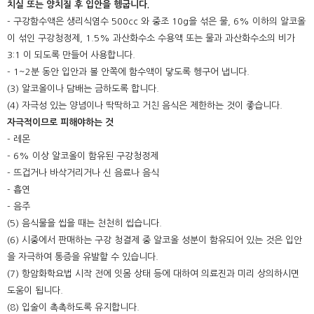
치실 또는 양치질 후 입안을 헹굽니다.
- 구강함수액은 생리식염수 500cc 와 중조 10g을 섞은 물, 6% 이하의 알코올
이 섞인 구강청정제, 1.5% 과산화수소 수용액 또는 물과 과산화수소의 비가
3:1 이 되도록 만들어 사용합니다.
- 1~2분 동안 입안과 볼 안쪽에 함수액이 닿도록 헹구어 냅니다.
(3) 알코올이나 담배는 금하도록 합니다.
(4) 자극성 있는 양념이나 딱딱하고 거친 음식은 제한하는 것이 좋습니다.
자극적이므로 피해야하는 것
- 레몬
- 6% 이상 알코올이 함유된 구강청정제
- 뜨겁거나 바삭거리거나 신 음료나 음식
- 흡연
- 음주
(5) 음식물을 씹을 때는 천천히 씹습니다.
(6) 시중에서 판매하는 구강 청결제 중 알코올 성분이 함유되어 있는 것은 입안
을 자극하여 통증을 유발할 수 있습니다.
(7) 항암화학요법 시작 전에 잇몸 상태 등에 대하여 의료진과 미리 상의하시면
도움이 됩니다.
(8) 입술이 촉촉하도록 유지합니다.