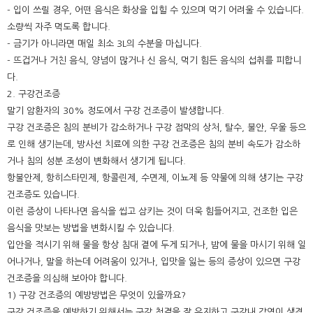
- 입이 쓰릴 경우, 어떤 음식은 화상을 입힐 수 있으며 먹기 어려울 수 있습니다.
소량씩 자주 먹도록 합니다.
- 금기가 아니라면 매일 최소 3L의 수분을 마십니다.
- 뜨겁거나 거친 음식, 양념이 많거나 신 음식, 먹기 힘든 음식의 섭취를 피합니
다.
2. 구강건조증
말기 암환자의 30% 정도에서 구강 건조증이 발생합니다.
구강 건조증은 침의 분비가 감소하거나 구강 점막의 상처, 탈수, 불안, 우울 등으
로 인해 생기는데, 방사선 치료에 의한 구강 건조증은 침의 분비 속도가 감소하
거나 침의 성분 조성이 변화해서 생기게 됩니다.
항불안제, 항히스타민제, 항콜린제, 수면제, 이뇨제 등 약물에 의해 생기는 구강
건조증도 있습니다.
이런 증상이 나타나면 음식을 씹고 삼키는 것이 더욱 힘들어지고, 건조한 입은
음식을 맛보는 방법을 변화시킬 수 있습니다.
입안을 적시기 위해 물을 항상 침대 곁에 두게 되거나, 밤에 물을 마시기 위해 일
어나거나, 말을 하는데 어려움이 있거나, 입맛을 잃는 등의 증상이 있으면 구강
건조증을 의심해 보아야 합니다.
1) 구강 건조증의 예방방법은 무엇이 있을까요?
구강 건조증을 예방하기 위해서는 구강 청결을 잘 유지하고 구강내 감염이 생겼