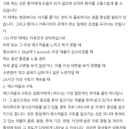
지로 먹는 것은 환자에게 도움이 되지 않으며 오히려 환자를 고통스럽게 할 수
있습니다.
이 때에는 영양보다는 식사를 즐기는 것이 더 중요하다는 점을 명심할 필요가 있
습니다. 그리고 환자나 가족사이의 관계가 먹는 일에만 초점을 두어서는 안됩니
다.
13) 이런 때에는 의료진과 상의하십시오.
하루 또는 그 이상 메스꺼움을 느끼고 먹지 못할 때
평소보다 2.3kg(약 5 pound) 이상 체중이 감소되었을 때
먹는 동안 통증을 느낄 경우
하루 종일 소변을 보지 않았거나, 이틀 이상 대변을 보지 못했을 때
소변량이 적고 냄새가 심하거나 짙은 노란색일 때
24시간 이상 구토가 계속될 때
2. 메스꺼움과 구토
메스꺼움과 구토는 암환자에게 나타나는 가장 일반적인 부작용 중의 하나입니
다. 그 원인으로는 이런 증상을 흔히 일으키는 약물을 투여 받고 있거나 복부나
머리쪽으로 방사선치료를 받고 있을 경우 주로 나타나며 암 자체가 증상을 일으
키기도 합니다. 모든 항암제가 메스꺼움과 구토를 일으키는 것은 아니며 투여되
고 있는 약물의 종류, 용량, 투여 기간, 연령, 이전에 받은 치료 경험 등 개인의
특성에 따라 그 정도가 다양하게 나타날 수 있습니다. 이러한 증상들은 암환자들