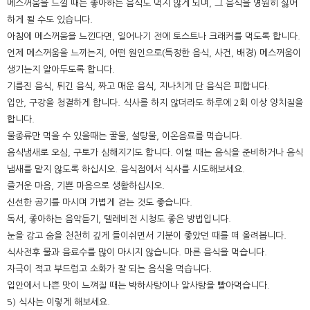
메스꺼움을 느낄 때는 좋아하는 음식도 먹지 않게 되며, 그 음식을 영원히 싫어
하게 될 수도 있습니다.
아침에 메스꺼움을 느낀다면, 일어나기 전에 토스트나 크래커를 먹도록 합니다.
언제 메스꺼움을 느끼는지, 어떤 원인으로(특정한 음식, 사건, 배경) 메스꺼움이
생기는지 알아두도록 합니다.
기름진 음식, 튀긴 음식, 짜고 매운 음식, 지나치게 단 음식은 피합니다.
입안, 구강을 청결하게 합니다. 식사를 하지 않더라도 하루에 2회 이상 양치질을
합니다.
물종류만 먹을 수 있을때는 꿀물, 설탕물, 이온음료를 먹습니다.
음식냄새로 오심, 구토가 심해지기도 합니다. 이럴 때는 음식을 준비하거나 음식
냄새를 맡지 않도록 하십시오. 음식점에서 식사를 시도해보세요.
즐거운 마음, 기쁜 마음으로 생활하십시오.
신선한 공기를 마시며 가볍게 걷는 것도 좋습니다.
독서, 좋아하는 음악듣기, 텔레비전 시청도 좋은 방법입니다.
눈을 감고 숨을 천천히 깊게 들이쉬면서 기분이 좋았던 때를 떠 올려봅니다.
식사전후 물과 음료수를 많이 마시지 않습니다. 마른 음식을 먹습니다.
자극이 적고 부드럽고 소화가 잘 되는 음식을 먹습니다.
입안에서 나쁜 맛이 느껴질 때는 박하사탕이나 알사탕을 빨아먹습니다.
5) 식사는 이렇게 해보세요.