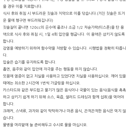
을 경우 이를 치료합니다.
식사 후와 취침 시 부드러운 칫솔과 치약으로 이를 닦습니다.(거친 칫솔은 뜨거
운 물에 헹구면 부드러워집니다)
칫솔질이 끝나면 120cc의 온수에 중조나 소금 1/2 차숟가락(티스푼)을 탄 용
액으로 식사 후와 취침 시, 1일 4회 입안을 헹굽니다. 이 용액은 삼키지 않도록
합니다.
감염을 예방하기 위하여 함수약을 처방할 수 있습니다. 시행법을 정확히 따릅니
다.
입술은 습기를 유지하도록 합니다.
흡연, 음주와 같이 입안에 자극을 주는 행동을 하지 않습니다.
잇몸에 염증이 없고 치실을 사용하고 있었다면 치실을 사용하십시오. 깨어 있을
때에는 최소한 2시간에 1번씩 가글링을 하십시오.
카스타드와 같은 부드럽고 물기가 많은 음식이나 국물이 있는 음식(음식을 촉촉
하고 삼키기 쉽게 하기 위해 소스, 육즙, 샐러드 드레싱과 함께 섭취)을 먹어야
합니다.
크래커, 스낵류, 과자와 같이 딱딱하거나 마른 음식, 끈적끈적한 음식은 먹지 않
습니다.
물병을 머리맡에 늘 준비해두고 수시로 물을 마십시오.