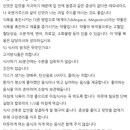
신맛은 입맛을 자극하기 때문에 입 안에 염증과 같은 증상이 없다면 레모네이드
나 오렌지주스와 같이 신맛이 나는 과일 주스를 마시는 것도 좋습니다.
식욕을 촉진시키는 다른 방법으로 메게이스(Megace, Megestrol)라는 약물은
식욕을 촉진하고 체중을 증가시키는 약물입니다. 약물의 부작용으로는 고혈압,
혈당상승, 수분적체, 변비, 피로감, 소화불량 등이 있을 수 있습니다. 이 약물 복
용은 담당의사와 상의하십시오.
5) 식사의 원칙은 무엇인가요?
고지방식품은 피합니다.
식사하기 30분전에는 수분을 섭취하지 않습니다.
천천히 씹습니다.
가스가 생기는 양배추, 탄산음료 (사이다, 콜라)는 피합니다.
환자가 평소에 좋아했던 음식이나 먹고 싶어하는 음식을 제공합니다. 좋아하는
음식을 미리 준비하여 소량씩 보관해둡니다.
아침에 식욕이 가장 좋으므로 아침식사는 꼭 먹도록 합니다. 하루에 필요한 단백
질량과 칼로리의 1/3을 아침에 먹습니다.
식사 전후로 입안을 청결하게 잘 헹구어 줍니다. 증상을 줄이고 뒷맛을 없애기
위해 구강관리를 자주 합니다.
따뜻하게 먹는 음식과 차게 먹는 음식은 함께 주지 않습니다.