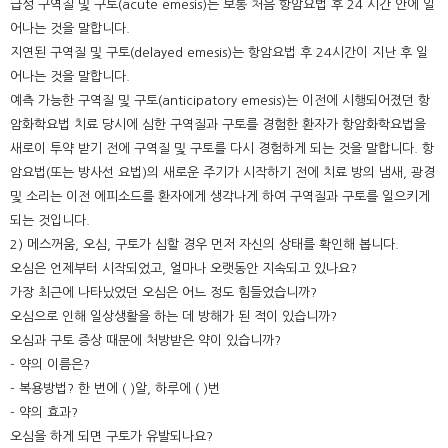
급성 구역질 및 구토(acute emesis)는 보통 처음 항암요법 후 24 시간 안에 일
어나는 것을 말합니다.
지연된 구역질 및 구토(delayed emesis)는 항암요법 후 24시간이 지난 후 일
어나는 것을 말합니다.
예측 가능한 구역질 및 구토(anticipatory emesis)는 이전에 시행되어졌던 항
암화학요법 치료 당시에 심한 구역질과 구토를 경험한 환자가 항암화학요법을
새로이 투약 받기 전에 구역질 및 구토를 다시 경험하게 되는 것을 말합니다. 항
암요법(또는 방사선 요법)의 새로운 주기가 시작하기 전에 치료 방의 냄새, 광경
및 소리는 이전 에피소드를 환자에게 생각나게 하여 구역질과 구토를 일으키게
되는 것입니다.
2) 메스꺼움, 오심, 구토가 심할 경우 먼저 자신의 상태를 확인해 봅니다.
오심은 언제부터 시작되었고, 얼마나 오랫동안 지속되고 있나요?
가장 최근에 나타났었던 오심은 어느 정도 힘들었습니까?
오심으로 인해 일상생활을 하는 데 방해가 된 적이 있습니까?
오심과 구토 증상 때문에 처방받은 약이 있습니까?
- 약의 이름은?
- 복용방법? 한 번에 ( )알, 하루에 ( )번
- 약의 효과?
오심을 하게 되면 구토가 유발되나요?