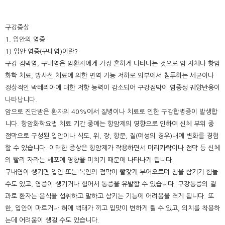
구강증상
1. 입안의 염증
1) 입안 염증(구내염)이란?
구강 점막염, 구내염은 암환자에게 가장 흔하게 나타나는 것으로 암 자체나 항암
화학 치료, 방사선 치료에 의한 면역 기능 저하로 외부에서 침투하는 세균이나
정상적인 박테리아에 대한 저항 능력이 감소되어 구강점막에 염증성 궤양반응이
나타납니다.
암으로 진단받은 환자의 40%에서 질병이나 치료로 인한 구강합병증이 발생합
니다. 항암화학요법 치료 기간 중에는 항암제의 영향으로 인하여 신체 부위 중
점막으로 구성된 입안이나 식도, 위, 장, 항문, 질(여성의 경우)내에 변화를 경험
할 수 있습니다. 이러한 증상은 항암제가 작용하면서 머리카락이나 점막 등 신체
의 빨리 자라는 세포에 영향을 미치기 때문에 나타나게 됩니다.
구내염이 생기면 입안 또는 목안의 점막이 빨갛게 부어오르며 침을 삼키기 힘들
수도 있고, 염증이 생기거나 헐어서 통증을 유발할 수 있습니다. 구강통증의 결
과로 환자는 음식을 섭취하고 말하고 삼키는 기능에 어려움을 겪게 됩니다. 또
한, 입안이 마르거나 혀에 백태가 끼고 입맛이 변하게 될 수 있고, 의치를 착용하
는데 어려움이 생길 수도 있습니다.