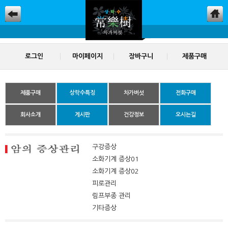
로그인
마이페이지
장바구니
제품구매
제품구매
상락수특징
차가버섯
전화구매
회사소개
게시판
건강정보
오시는길
구강증상
소화기계 증상01
소화기계 증상02
피로관리
림프부종 관리
기타증상