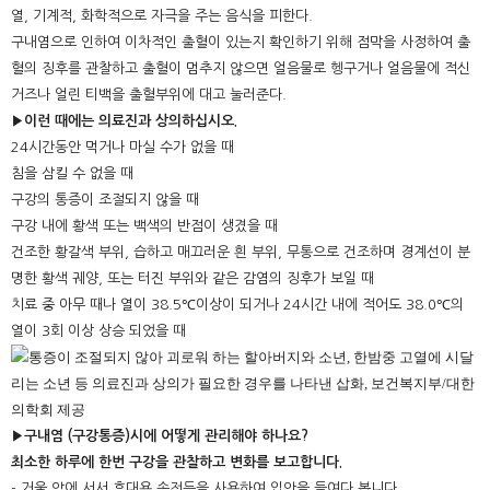
열, 기계적, 화학적으로 자극을 주는 음식을 피한다.
구내염으로 인하여 이차적인 출혈이 있는지 확인하기 위해 점막을 사정하여 출
혈의 징후를 관찰하고 출혈이 멈추지 않으면 얼음물로 헹구거나 얼음물에 적신
거즈나 얼린 티백을 출혈부위에 대고 눌러준다.
▶이런 때에는 의료진과 상의하십시오.
24시간동안 먹거나 마실 수가 없을 때
침을 삼킬 수 없을 때
구강의 통증이 조절되지 않을 때
구강 내에 황색 또는 백색의 반점이 생겼을 때
건조한 황갈색 부위, 습하고 매끄러운 흰 부위, 무통으로 건조하며 경계선이 분
명한 황색 궤양, 또는 터진 부위와 같은 감염의 징후가 보일 때
치료 중 아무 때나 열이 38.5℃이상이 되거나 24시간 내에 적어도 38.0℃의
열이 3회 이상 상승 되었을 때
▶구내염 (구강통증)시에 어떻게 관리해야 하나요?
최소한 하루에 한번 구강을 관찰하고 변화를 보고합니다.
- 거울 앞에 서서 휴대용 손전등을 사용하여 입안을 들여다 봅니다.