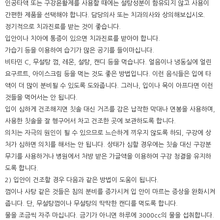
인공타액 또는 구강윤활제를 사용할 때에는 설탕성분이 함유되지 않고 사용이
간편한 제품을 선택해야 합니다. 담당의사 또는 치과의사와 상의해보십시오.
정기적으로 치과진료를 받는 것이 좋습니다.
입안이나 치아에 통증이 있으면 치과진료를 받아야 합니다.
가습기 등을 이용하여 습기가 많은 공기를 들이마십니다.
비타민 C, 무설탕 껌, 레몬, 설탕, 캔디 등을 먹습니다. 얼음이나 냉동실에 얼린
요구르트, 아이스크림 등을 먹는 것도 좋은 방법입니다. 이런 음식들은 입에 타
액이 더 많이 분비될 수 있도록 도와줍니다. 그러나, 입이나 목이 아프다면 이런
것들을 먹어서는 안 됩니다.
입이 심하게 건조해지면 칫솔 대신 거즈를 감은 납작한 막대나 면봉을 사용하며,
사용한 칫솔을 잘 헹구어서 차고 건조한 곳에 보관하도록 합니다.
의치는 자극의 원인이 될 수 있으므로 느슨하게 끼우지 않도록 하되, 구강에 상
처가 심하면 의치를 해서는 안 됩니다. 상태가 심할 경우에는 칫솔 대신 구강분
무기를 사용하거나 병원에서 처방 받은 가글액을 이용하여 구강 청결을 유지하
도록 합니다.
2) 입안이 건조할 경우 다음과 같은 방법이 도움이 됩니다.
껌이나 사탕 같은 것들은 침의 분비를 증가시켜 입 안이 마르는 증상을 완화시켜
줍니다. 단, 무설탕껌이나 무설탕의 딱딱한 캔디를 먹도록 합니다.
물을 조금씩 자주 마십니다. 금기가 아니면 하루에 3000cc의 물을 섭취합니다.