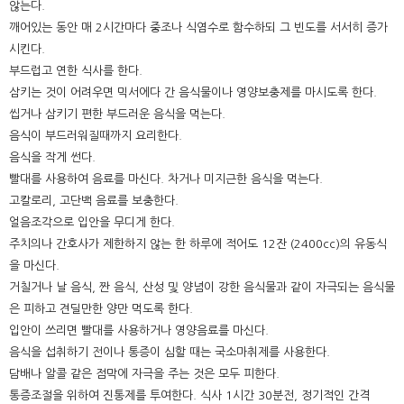
않는다.
깨어있는 동안 매 2시간마다 중조나 식염수로 함수하되 그 빈도를 서서히 증가
시킨다.
부드럽고 연한 식사를 한다.
삼키는 것이 어려우면 믹서에다 간 음식물이나 영양보충제를 마시도록 한다.
씹거나 삼키기 편한 부드러운 음식을 먹는다.
음식이 부드러워질때까지 요리한다.
음식을 작게 썬다.
빨대를 사용하여 음료를 마신다. 차거나 미지근한 음식을 먹는다.
고칼로리, 고단백 음료를 보충한다.
얼음조각으로 입안을 무디게 한다.
주치의나 간호사가 제한하지 않는 한 하루에 적어도 12잔 (2400cc)의 유동식
을 마신다.
거칠거나 날 음식, 짠 음식, 산성 및 양념이 강한 음식물과 같이 자극되는 음식물
은 피하고 견딜만한 양만 먹도록 한다.
입안이 쓰리면 빨대를 사용하거나 영양음료를 마신다.
음식을 섭취하기 전이나 통증이 심할 때는 국소마취제를 사용한다.
담배나 알콜 같은 점막에 자극을 주는 것은 모두 피한다.
통증조절을 위하여 진통제를 투여한다. 식사 1시간 30분전, 정기적인 간격